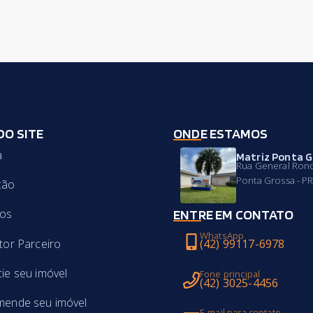
DO SITE
ONDE ESTAMOS
a
Matriz Ponta G
Rua General Rond
Ponta Grossa - P
ção
ENTRE EM CONTATO
ros
WhatsApp
tor Parceiro
(42) 99117-6978
ie seu imóvel
Fone principal
(42) 3025-4456
ende seu imóvel
E-mail para contato