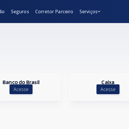
uros
Corretor Parceiro
Serviços
ão
Seguros
Corretor Parceiro
Serviços
Anuncie seu imóvel
Anuncie seu imóvel
Encomende seu imóvel
Encomende seu imóv
Avaliamos seu imóvel
Avaliamos seu imóvel
Financiamentos
Financiamentos
Banco do Brasil
Caixa
Acesse
Acesse