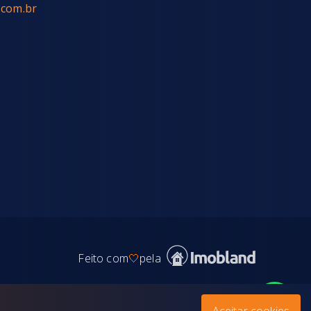
.com.br
Feito com
🤍
pela