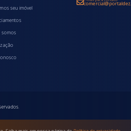
comercial@portaldez
amos seu imóvel
ciamentos
 somos
ização
conosco
eservados.