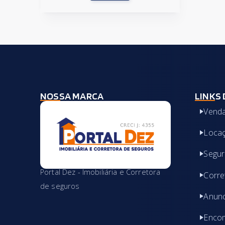
NOSSA MARCA
LINKS 
Vend
Loca
Segu
Portal Dez - Imobiliária e Corretora
Corre
de seguros
Anunc
Encom